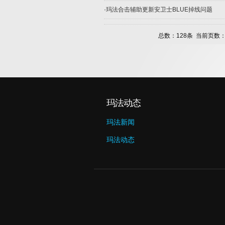
·
玛法合击辅助更新安卫士BLUE掉线问题
总数：128条 当前页数
玛法动态
玛法新闻
玛法动态