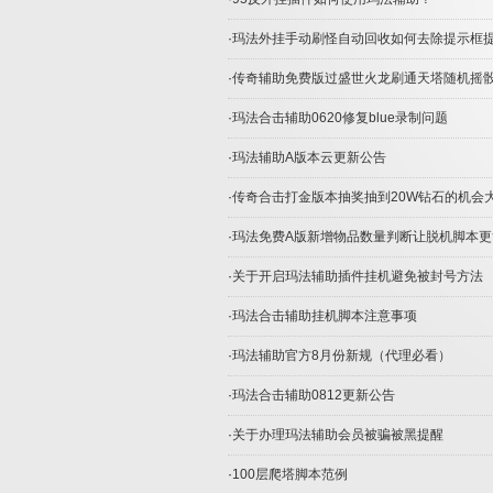
·
玛法外挂手动刷怪自动回收如何去除提示框
·
传奇辅助免费版过盛世火龙刷通天塔随机摇
·
玛法合击辅助0620修复blue录制问题
·
玛法辅助A版本云更新公告
·
传奇合击打金版本抽奖抽到20W钻石的机会
·
玛法免费A版新增物品数量判断让脱机脚本更
·
关于开启玛法辅助插件挂机避免被封号方法
·
玛法合击辅助挂机脚本注意事项
·
玛法辅助官方8月份新规（代理必看）
·
玛法合击辅助0812更新公告
·
关于办理玛法辅助会员被骗被黑提醒
·
100层爬塔脚本范例