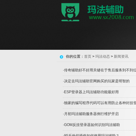
你的位置：
首页
>
玛法动态
>
新闻资讯
·
传奇辅助好不好用关键在于售后服务到不到
·
决定去玛法辅助官网购买的玩家是明智的
·
ESP登录器上玛法辅助功能最好用
·
独家的编写程序代码可以有用防止各种封挂
·
月初玛法辅助服务器例行维护开启
·
GOM反挂登录器如何识别玛法辅助
·
95反外挂插件如何使用玛法辅助？